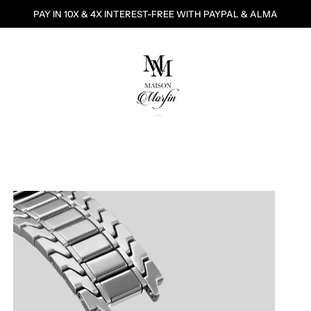
PAY IN 10X & 4X INTEREST-FREE WITH PAYPAL & ALMA